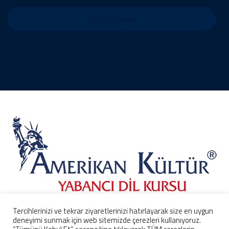
|
Tercihlerinizi ve tekrar ziyaretlerinizi hatırlayarak size en uygun
Markalar Birliği | Amerikan Kültür Dil Okulu Mersin
deneyimi sunmak için web sitemizde çerezleri kullanıyoruz.
Developed by
1010 İstanbul