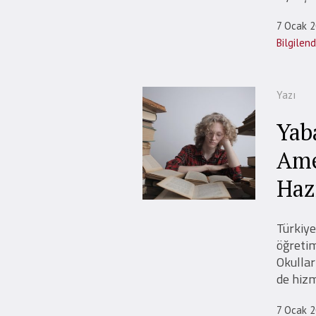
7 Ocak 
Bilgilen
Yazı
Yab
Ame
Haz
Türkiye
öğretim
Okullar
de hizm
7 Ocak 