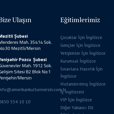
Bize Ulaşın
Eğitimlerimiz
Mezitli Şubesi
Çocuklar İçin İngilizce
Menderes Mah. 35414 Sok.
Gençler İçin İngilizce
No:30 Mezitli/Mersin
Yetişkinler İçin İngilizce
Yenişehir Pozcu Şubesi
Kurumsal İngilizce
Güvenevler Mah. 1912 Sok.
Sınavlara Hazırlık İçin
Gelişim Sitesi B2 Blok No:1
İngilizce
Yenişehir/Mersin
Hızlandırılmış İngilizce
info@amerikankulturmersin.com.tr
İş İngilizcesi
VIP İçin İngilizce
0850 554 10 10
Diğer Yabancı Dil