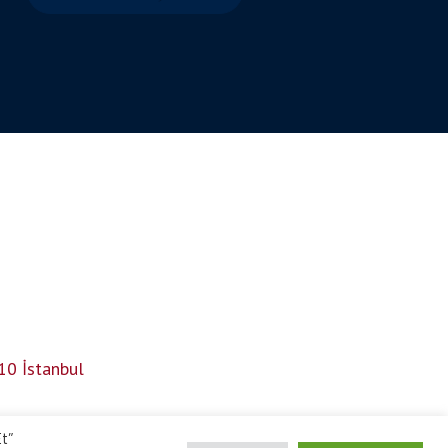
10 İstanbul
Et”