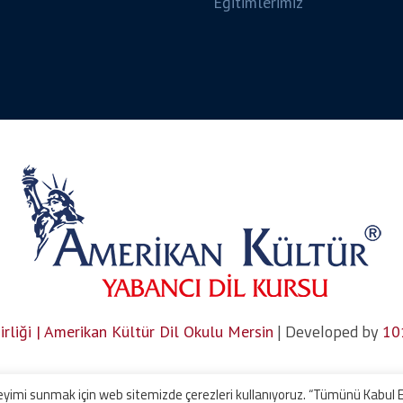
Eğitimlerimiz
| Developed by
rliği | Amerikan Kültür Dil Okulu Mersin
10
deneyimi sunmak için web sitemizde çerezleri kullanıyoruz. “Tümünü Kabul 