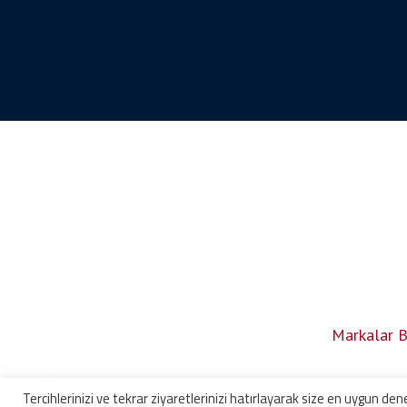
Markalar Bi
Tercihlerinizi ve tekrar ziyaretlerinizi hatırlayarak size en uygun 
WhatsApp