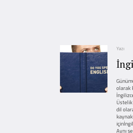
Yazı
İng
Günümüz
olarak 
İngiliz
Üstelik
dil ola
kaynakl
içinİng
Aynı şe