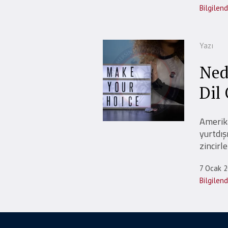
Bilgilen
Yazı
Ned
Dil
Amerika
yurtdış
zincirle
7 Ocak 
Bilgilen